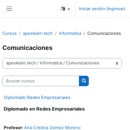
Saltar al contenido principal
Iniciar sesión (ingresar)
Pánel lateral
Cursos
apexlearn.tech
Informatica
Comunicaciones
Comunicaciones
Categorías
Buscar cursos
Buscar cursos
Diplomado Redes Empresariales
Diplomado en Redes Empresariales
Profesor:
Ana Cristina Gómez Moreno